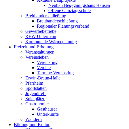
Aktuelle Bauprojekte
Neubau Begegnungshaus Hausen
Offene Ganztagsschule
Breitbanderschließung
Breitbanderschließung
Regionaler Planungsverband
Gewerbebetriebe
REW Untermain
Kommunale Wärmeplanung
Freizeit und Erholung
Veranstaltungen
Vereinsleben
Vereinsring
Vereine
Termine Vereinsring
Erwin-Braun-Halle
Pfarrheim
Sportstätten
Jugendtreff
Spielplätze
Gastronomie
Gasthäuser
Unterkünfte
Wandern
Bildung und Kultur