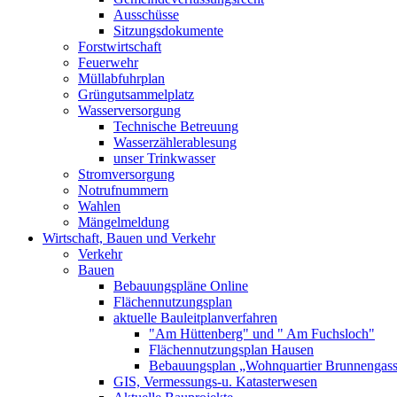
Ausschüsse
Sitzungsdokumente
Forstwirtschaft
Feuerwehr
Müllabfuhrplan
Grüngutsammelplatz
Wasserversorgung
Technische Betreuung
Wasserzählerablesung
unser Trinkwasser
Stromversorgung
Notrufnummern
Wahlen
Mängelmeldung
Wirtschaft, Bauen und Verkehr
Verkehr
Bauen
Bebauungspläne Online
Flächennutzungsplan
aktuelle Bauleitplanverfahren
"Am Hüttenberg" und " Am Fuchsloch"
Flächennutzungsplan Hausen
Bebauungsplan „Wohnquartier Brunnengas
GIS, Vermessungs-u. Katasterwesen