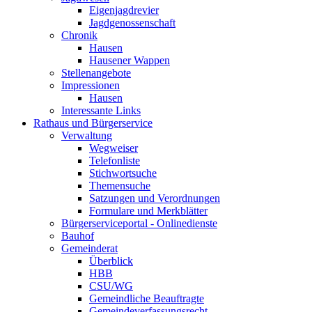
Eigenjagdrevier
Jagdgenossenschaft
Chronik
Hausen
Hausener Wappen
Stellenangebote
Impressionen
Hausen
Interessante Links
Rathaus und Bürgerservice
Verwaltung
Wegweiser
Telefonliste
Stichwortsuche
Themensuche
Satzungen und Verordnungen
Formulare und Merkblätter
Bürgerserviceportal - Onlinedienste
Bauhof
Gemeinderat
Überblick
HBB
CSU/WG
Gemeindliche Beauftragte
Gemeindeverfassungsrecht