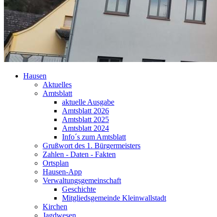
Hausen
Aktuelles
Amtsblatt
aktuelle Ausgabe
Amtsblatt 2026
Amtsblatt 2025
Amtsblatt 2024
Info´s zum Amtsblatt
Grußwort des 1. Bürgermeisters
Zahlen - Daten - Fakten
Ortsplan
Hausen-App
Verwaltungsgemeinschaft
Geschichte
Mitgliedsgemeinde Kleinwallstadt
Kirchen
Jagdwesen