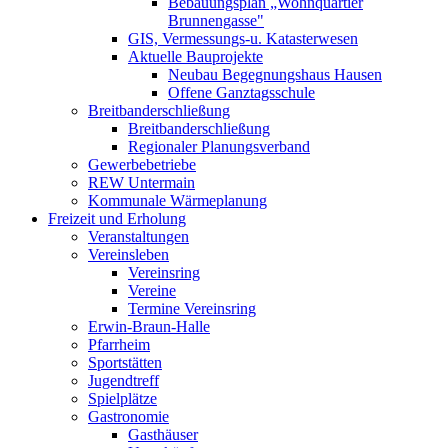
Bebauungsplan „Wohnquartier
Brunnengasse"
GIS, Vermessungs-u. Katasterwesen
Aktuelle Bauprojekte
Neubau Begegnungshaus Hausen
Offene Ganztagsschule
Breitbanderschließung
Breitbanderschließung
Regionaler Planungsverband
Gewerbebetriebe
REW Untermain
Kommunale Wärmeplanung
Freizeit und Erholung
Veranstaltungen
Vereinsleben
Vereinsring
Vereine
Termine Vereinsring
Erwin-Braun-Halle
Pfarrheim
Sportstätten
Jugendtreff
Spielplätze
Gastronomie
Gasthäuser