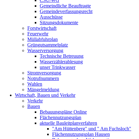
CSU/WG
Gemeindliche Beauftragte
Gemeindeverfassungsrecht
Ausschüsse
Sitzungsdokumente
Forstwirtschaft
Feuerwehr
Müllabfuhrplan
Grüngutsammelplatz
Wasserversorgung
Technische Betreuung
Wasserzählerablesung
unser Trinkwasser
Stromversorgung
Notrufnummern
Wahlen
Mängelmeldung
Wirtschaft, Bauen und Verkehr
Verkehr
Bauen
Bebauungspläne Online
Flächennutzungsplan
aktuelle Bauleitplanverfahren
"Am Hüttenberg" und " Am Fuchsloch"
Flächennutzungsplan Hausen