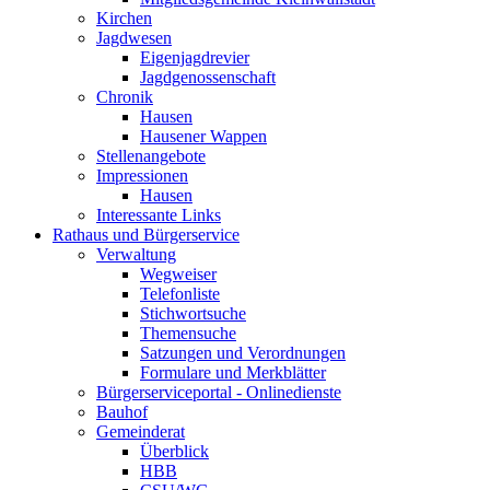
Kirchen
Jagdwesen
Eigenjagdrevier
Jagdgenossenschaft
Chronik
Hausen
Hausener Wappen
Stellenangebote
Impressionen
Hausen
Interessante Links
Rathaus und Bürgerservice
Verwaltung
Wegweiser
Telefonliste
Stichwortsuche
Themensuche
Satzungen und Verordnungen
Formulare und Merkblätter
Bürgerserviceportal - Onlinedienste
Bauhof
Gemeinderat
Überblick
HBB