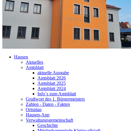
Hausen
Aktuelles
Amtsblatt
aktuelle Ausgabe
Amtsblatt 2026
Amtsblatt 2025
Amtsblatt 2024
Info´s zum Amtsblatt
Grußwort des 1. Bürgermeisters
Zahlen - Daten - Fakten
Ortsplan
Hausen-App
Verwaltungsgemeinschaft
Geschichte
Mitgliedsgemeinde Kleinwallstadt