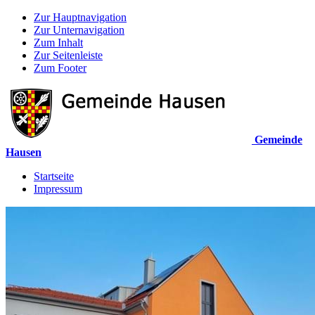
Zur Hauptnavigation
Zur Unternavigation
Zum Inhalt
Zur Seitenleiste
Zum Footer
Gemeinde
Hausen
Startseite
Impressum