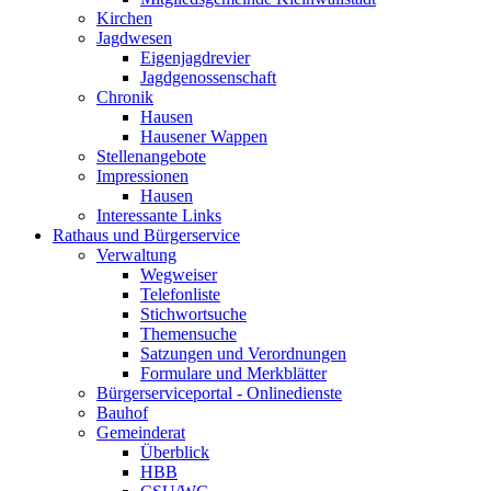
Kirchen
Jagdwesen
Eigenjagdrevier
Jagdgenossenschaft
Chronik
Hausen
Hausener Wappen
Stellenangebote
Impressionen
Hausen
Interessante Links
Rathaus und Bürgerservice
Verwaltung
Wegweiser
Telefonliste
Stichwortsuche
Themensuche
Satzungen und Verordnungen
Formulare und Merkblätter
Bürgerserviceportal - Onlinedienste
Bauhof
Gemeinderat
Überblick
HBB