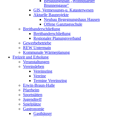
Bebauungsplan „Wohnquartier
Brunnengasse"
GIS, Vermessungs-u. Katasterwesen
Aktuelle Bauprojekte
Neubau Begegnungshaus Hausen
Offene Ganztagsschule
Breitbanderschließung
Breitbanderschließung
Regionaler Planungsverband
Gewerbebetriebe
REW Untermain
Kommunale Wärmeplanung
Freizeit und Erholung
Veranstaltungen
Vereinsleben
Vereinsring
Vereine
Termine Vereinsring
Erwin-Braun-Halle
Pfarrheim
Sportstätten
Jugendtreff
Spielplätze
Gastronomie
Gasthäuser