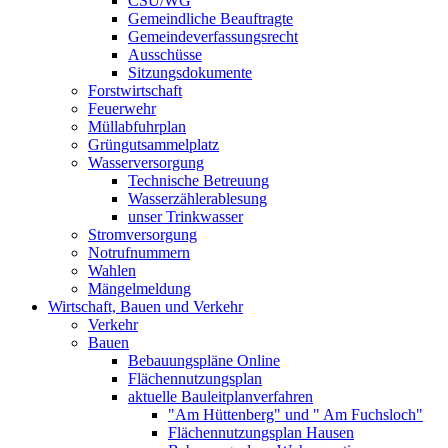
CSU/WG
Gemeindliche Beauftragte
Gemeindeverfassungsrecht
Ausschüsse
Sitzungsdokumente
Forstwirtschaft
Feuerwehr
Müllabfuhrplan
Grüngutsammelplatz
Wasserversorgung
Technische Betreuung
Wasserzählerablesung
unser Trinkwasser
Stromversorgung
Notrufnummern
Wahlen
Mängelmeldung
Wirtschaft, Bauen und Verkehr
Verkehr
Bauen
Bebauungspläne Online
Flächennutzungsplan
aktuelle Bauleitplanverfahren
"Am Hüttenberg" und " Am Fuchsloch"
Flächennutzungsplan Hausen