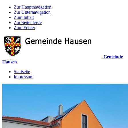
Zur Hauptnavigation
Zur Unternavigation
Zum Inhalt
Zur Seitenleiste
Zum Footer
Gemeinde
Hausen
Startseite
Impressum