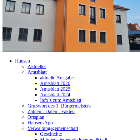
Hausen
Aktuelles
Amtsblatt
aktuelle Ausgabe
Amtsblatt 2026
Amtsblatt 2025
Amtsblatt 2024
Info´s zum Amtsblatt
Grußwort des 1. Bürgermeisters
Zahlen - Daten - Fakten
Ortsplan
Hausen-App
Verwaltungsgemeinschaft
Geschichte
Mitgliedsgemeinde Kleinwallstadt