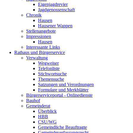
Eigenjagdrevier
Jagdgenossenschaft
Chronik
Hausen
Hausener Wappen
Stellenangebote
Impressionen
Hausen
Interessante Links
Rathaus und Bürgerservice
Verwaltung
Wegweiser
Telefonliste
Stichwortsuche
Themensuche
Satzungen und Verordnungen
Formulare und Merkblätter
Bürgerserviceportal - Onlinedienste
Bauhof
Gemeinderat
Überblick
HBB
CSU/WG
Gemeindliche Beauftragte
Gemeindeverfassungsrecht