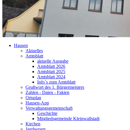
Hausen
Aktuelles
Amtsblatt
aktuelle Ausgabe
Amtsblatt 2026
Amtsblatt 2025
Amtsblatt 2024
Info´s zum Amtsblatt
Grußwort des 1. Bürgermeisters
Zahlen - Daten - Fakten
Ortsplan
Hausen-App
Verwaltungsgemeinschaft
Geschichte
Mitgliedsgemeinde Kleinwallstadt
Kirchen
Jagdwesen