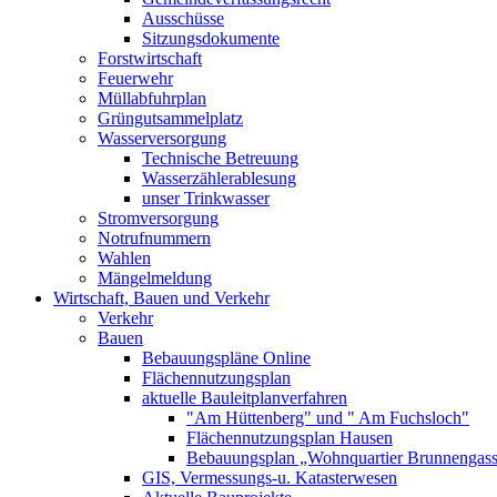
Ausschüsse
Sitzungsdokumente
Forstwirtschaft
Feuerwehr
Müllabfuhrplan
Grüngutsammelplatz
Wasserversorgung
Technische Betreuung
Wasserzählerablesung
unser Trinkwasser
Stromversorgung
Notrufnummern
Wahlen
Mängelmeldung
Wirtschaft, Bauen und Verkehr
Verkehr
Bauen
Bebauungspläne Online
Flächennutzungsplan
aktuelle Bauleitplanverfahren
"Am Hüttenberg" und " Am Fuchsloch"
Flächennutzungsplan Hausen
Bebauungsplan „Wohnquartier Brunnengas
GIS, Vermessungs-u. Katasterwesen