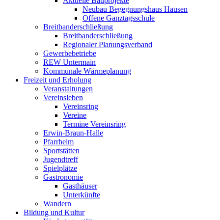
Aktuelle Bauprojekte
Neubau Begegnungshaus Hausen
Offene Ganztagsschule
Breitbanderschließung
Breitbanderschließung
Regionaler Planungsverband
Gewerbebetriebe
REW Untermain
Kommunale Wärmeplanung
Freizeit und Erholung
Veranstaltungen
Vereinsleben
Vereinsring
Vereine
Termine Vereinsring
Erwin-Braun-Halle
Pfarrheim
Sportstätten
Jugendtreff
Spielplätze
Gastronomie
Gasthäuser
Unterkünfte
Wandern
Bildung und Kultur