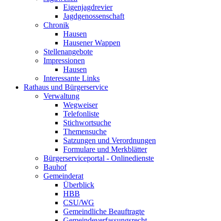
Eigenjagdrevier
Jagdgenossenschaft
Chronik
Hausen
Hausener Wappen
Stellenangebote
Impressionen
Hausen
Interessante Links
Rathaus und Bürgerservice
Verwaltung
Wegweiser
Telefonliste
Stichwortsuche
Themensuche
Satzungen und Verordnungen
Formulare und Merkblätter
Bürgerserviceportal - Onlinedienste
Bauhof
Gemeinderat
Überblick
HBB
CSU/WG
Gemeindliche Beauftragte
Gemeindeverfassungsrecht