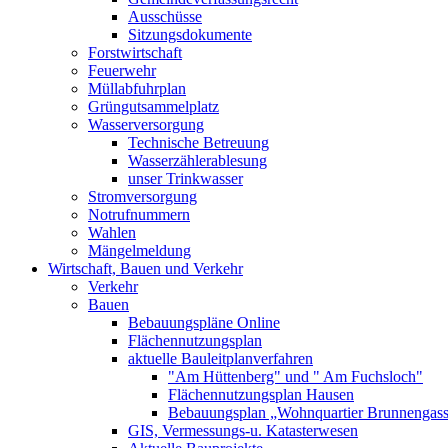
Ausschüsse
Sitzungsdokumente
Forstwirtschaft
Feuerwehr
Müllabfuhrplan
Grüngutsammelplatz
Wasserversorgung
Technische Betreuung
Wasserzählerablesung
unser Trinkwasser
Stromversorgung
Notrufnummern
Wahlen
Mängelmeldung
Wirtschaft, Bauen und Verkehr
Verkehr
Bauen
Bebauungspläne Online
Flächennutzungsplan
aktuelle Bauleitplanverfahren
"Am Hüttenberg" und " Am Fuchsloch"
Flächennutzungsplan Hausen
Bebauungsplan „Wohnquartier Brunnengas
GIS, Vermessungs-u. Katasterwesen