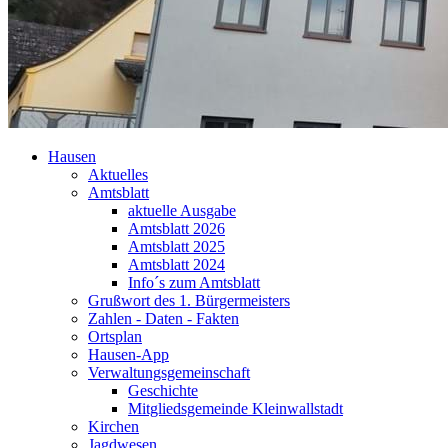
Hausen
Aktuelles
Amtsblatt
aktuelle Ausgabe
Amtsblatt 2026
Amtsblatt 2025
Amtsblatt 2024
Info´s zum Amtsblatt
Grußwort des 1. Bürgermeisters
Zahlen - Daten - Fakten
Ortsplan
Hausen-App
Verwaltungsgemeinschaft
Geschichte
Mitgliedsgemeinde Kleinwallstadt
Kirchen
Jagdwesen