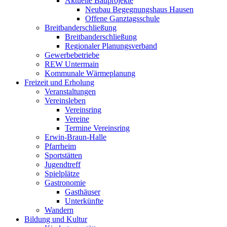
Aktuelle Bauprojekte
Neubau Begegnungshaus Hausen
Offene Ganztagsschule
Breitbanderschließung
Breitbanderschließung
Regionaler Planungsverband
Gewerbebetriebe
REW Untermain
Kommunale Wärmeplanung
Freizeit und Erholung
Veranstaltungen
Vereinsleben
Vereinsring
Vereine
Termine Vereinsring
Erwin-Braun-Halle
Pfarrheim
Sportstätten
Jugendtreff
Spielplätze
Gastronomie
Gasthäuser
Unterkünfte
Wandern
Bildung und Kultur