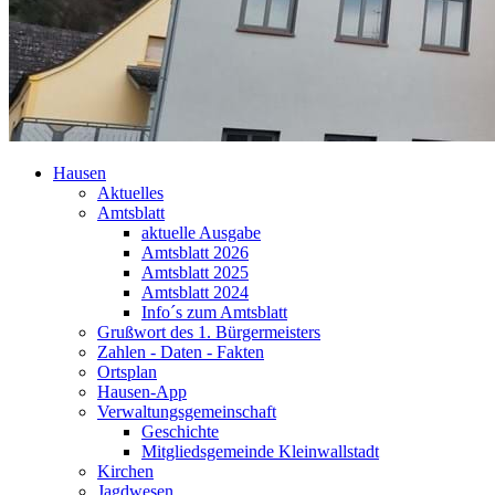
Hausen
Aktuelles
Amtsblatt
aktuelle Ausgabe
Amtsblatt 2026
Amtsblatt 2025
Amtsblatt 2024
Info´s zum Amtsblatt
Grußwort des 1. Bürgermeisters
Zahlen - Daten - Fakten
Ortsplan
Hausen-App
Verwaltungsgemeinschaft
Geschichte
Mitgliedsgemeinde Kleinwallstadt
Kirchen
Jagdwesen