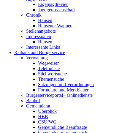
Eigenjagdrevier
Jagdgenossenschaft
Chronik
Hausen
Hausener Wappen
Stellenangebote
Impressionen
Hausen
Interessante Links
Rathaus und Bürgerservice
Verwaltung
Wegweiser
Telefonliste
Stichwortsuche
Themensuche
Satzungen und Verordnungen
Formulare und Merkblätter
Bürgerserviceportal - Onlinedienste
Bauhof
Gemeinderat
Überblick
HBB
CSU/WG
Gemeindliche Beauftragte
Gemeindeverfassungsrecht