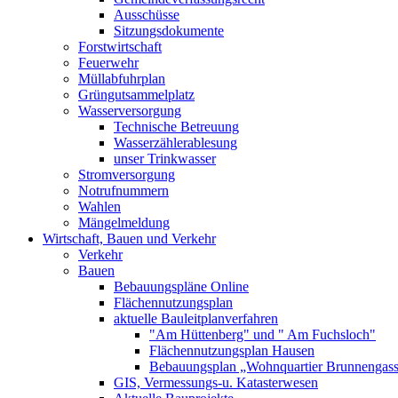
Ausschüsse
Sitzungsdokumente
Forstwirtschaft
Feuerwehr
Müllabfuhrplan
Grüngutsammelplatz
Wasserversorgung
Technische Betreuung
Wasserzählerablesung
unser Trinkwasser
Stromversorgung
Notrufnummern
Wahlen
Mängelmeldung
Wirtschaft, Bauen und Verkehr
Verkehr
Bauen
Bebauungspläne Online
Flächennutzungsplan
aktuelle Bauleitplanverfahren
"Am Hüttenberg" und " Am Fuchsloch"
Flächennutzungsplan Hausen
Bebauungsplan „Wohnquartier Brunnengas
GIS, Vermessungs-u. Katasterwesen