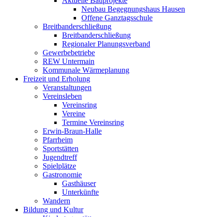
Aktuelle Bauprojekte
Neubau Begegnungshaus Hausen
Offene Ganztagsschule
Breitbanderschließung
Breitbanderschließung
Regionaler Planungsverband
Gewerbebetriebe
REW Untermain
Kommunale Wärmeplanung
Freizeit und Erholung
Veranstaltungen
Vereinsleben
Vereinsring
Vereine
Termine Vereinsring
Erwin-Braun-Halle
Pfarrheim
Sportstätten
Jugendtreff
Spielplätze
Gastronomie
Gasthäuser
Unterkünfte
Wandern
Bildung und Kultur