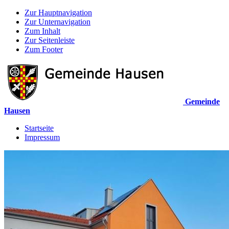
Zur Hauptnavigation
Zur Unternavigation
Zum Inhalt
Zur Seitenleiste
Zum Footer
Gemeinde
Hausen
Startseite
Impressum