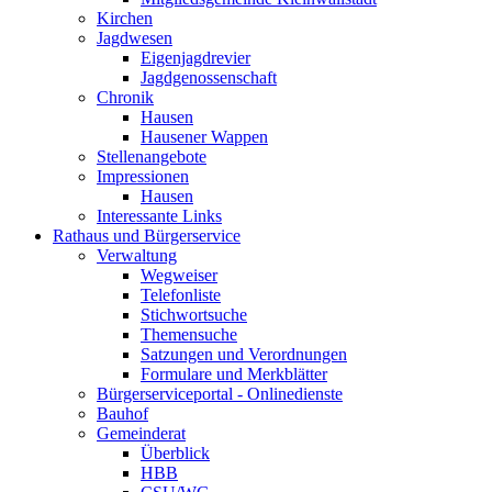
Kirchen
Jagdwesen
Eigenjagdrevier
Jagdgenossenschaft
Chronik
Hausen
Hausener Wappen
Stellenangebote
Impressionen
Hausen
Interessante Links
Rathaus und Bürgerservice
Verwaltung
Wegweiser
Telefonliste
Stichwortsuche
Themensuche
Satzungen und Verordnungen
Formulare und Merkblätter
Bürgerserviceportal - Onlinedienste
Bauhof
Gemeinderat
Überblick
HBB