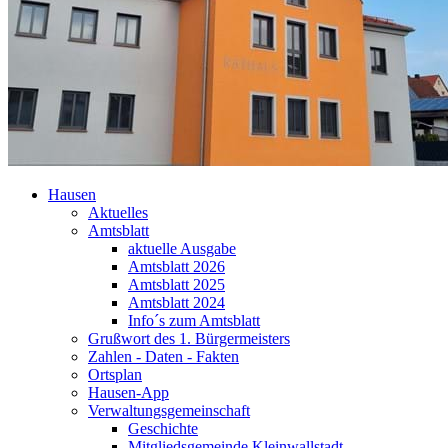
Hausen
Aktuelles
Amtsblatt
aktuelle Ausgabe
Amtsblatt 2026
Amtsblatt 2025
Amtsblatt 2024
Info´s zum Amtsblatt
Grußwort des 1. Bürgermeisters
Zahlen - Daten - Fakten
Ortsplan
Hausen-App
Verwaltungsgemeinschaft
Geschichte
Mitgliedsgemeinde Kleinwallstadt