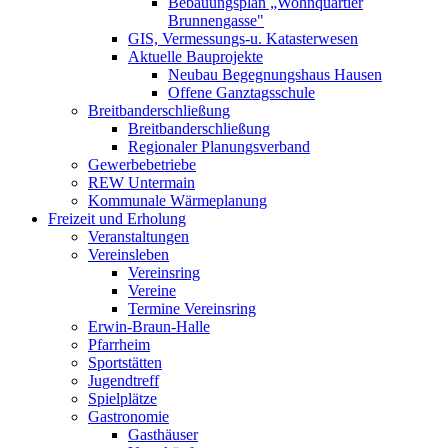
Bebauungsplan „Wohnquartier
Brunnengasse"
GIS, Vermessungs-u. Katasterwesen
Aktuelle Bauprojekte
Neubau Begegnungshaus Hausen
Offene Ganztagsschule
Breitbanderschließung
Breitbanderschließung
Regionaler Planungsverband
Gewerbebetriebe
REW Untermain
Kommunale Wärmeplanung
Freizeit und Erholung
Veranstaltungen
Vereinsleben
Vereinsring
Vereine
Termine Vereinsring
Erwin-Braun-Halle
Pfarrheim
Sportstätten
Jugendtreff
Spielplätze
Gastronomie
Gasthäuser