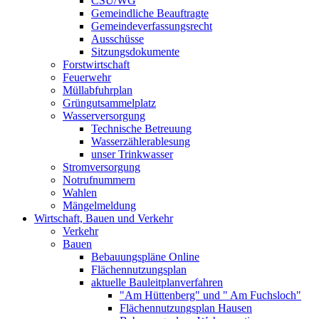
CSU/WG
Gemeindliche Beauftragte
Gemeindeverfassungsrecht
Ausschüsse
Sitzungsdokumente
Forstwirtschaft
Feuerwehr
Müllabfuhrplan
Grüngutsammelplatz
Wasserversorgung
Technische Betreuung
Wasserzählerablesung
unser Trinkwasser
Stromversorgung
Notrufnummern
Wahlen
Mängelmeldung
Wirtschaft, Bauen und Verkehr
Verkehr
Bauen
Bebauungspläne Online
Flächennutzungsplan
aktuelle Bauleitplanverfahren
"Am Hüttenberg" und " Am Fuchsloch"
Flächennutzungsplan Hausen