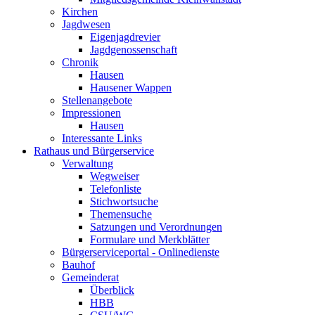
Kirchen
Jagdwesen
Eigenjagdrevier
Jagdgenossenschaft
Chronik
Hausen
Hausener Wappen
Stellenangebote
Impressionen
Hausen
Interessante Links
Rathaus und Bürgerservice
Verwaltung
Wegweiser
Telefonliste
Stichwortsuche
Themensuche
Satzungen und Verordnungen
Formulare und Merkblätter
Bürgerserviceportal - Onlinedienste
Bauhof
Gemeinderat
Überblick
HBB