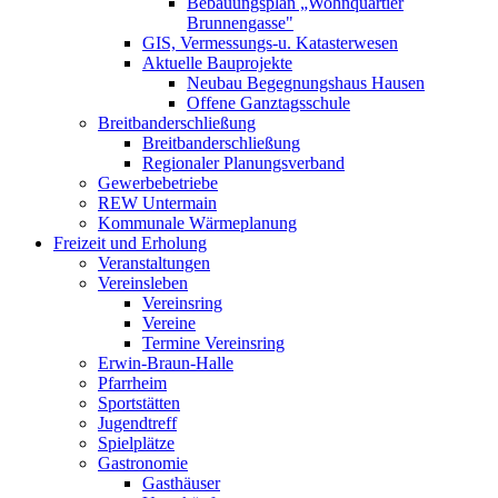
Bebauungsplan „Wohnquartier
Brunnengasse"
GIS, Vermessungs-u. Katasterwesen
Aktuelle Bauprojekte
Neubau Begegnungshaus Hausen
Offene Ganztagsschule
Breitbanderschließung
Breitbanderschließung
Regionaler Planungsverband
Gewerbebetriebe
REW Untermain
Kommunale Wärmeplanung
Freizeit und Erholung
Veranstaltungen
Vereinsleben
Vereinsring
Vereine
Termine Vereinsring
Erwin-Braun-Halle
Pfarrheim
Sportstätten
Jugendtreff
Spielplätze
Gastronomie
Gasthäuser