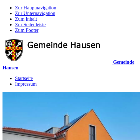
Zur Hauptnavigation
Zur Unternavigation
Zum Inhalt
Zur Seitenleiste
Zum Footer
Gemeinde
Hausen
Startseite
Impressum