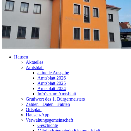
Hausen
Aktuelles
Amtsblatt
aktuelle Ausgabe
Amtsblatt 2026
Amtsblatt 2025
Amtsblatt 2024
Info´s zum Amtsblatt
Grußwort des 1. Bürgermeisters
Zahlen - Daten - Fakten
Ortsplan
Hausen-App
Verwaltungsgemeinschaft
Geschichte
Mitgliedsgemeinde Kleinwallstadt