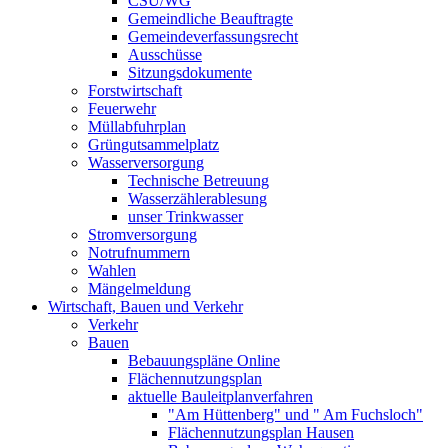
CSU/WG
Gemeindliche Beauftragte
Gemeindeverfassungsrecht
Ausschüsse
Sitzungsdokumente
Forstwirtschaft
Feuerwehr
Müllabfuhrplan
Grüngutsammelplatz
Wasserversorgung
Technische Betreuung
Wasserzählerablesung
unser Trinkwasser
Stromversorgung
Notrufnummern
Wahlen
Mängelmeldung
Wirtschaft, Bauen und Verkehr
Verkehr
Bauen
Bebauungspläne Online
Flächennutzungsplan
aktuelle Bauleitplanverfahren
"Am Hüttenberg" und " Am Fuchsloch"
Flächennutzungsplan Hausen