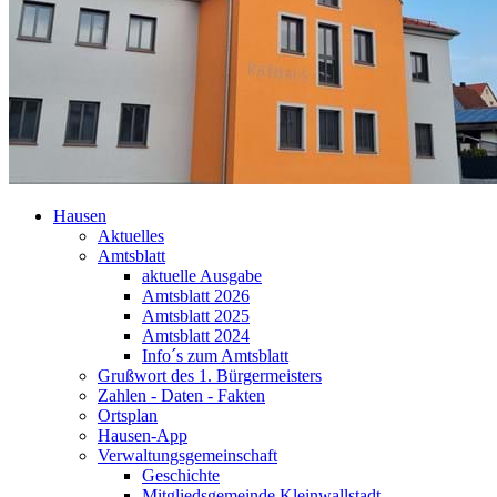
Hausen
Aktuelles
Amtsblatt
aktuelle Ausgabe
Amtsblatt 2026
Amtsblatt 2025
Amtsblatt 2024
Info´s zum Amtsblatt
Grußwort des 1. Bürgermeisters
Zahlen - Daten - Fakten
Ortsplan
Hausen-App
Verwaltungsgemeinschaft
Geschichte
Mitgliedsgemeinde Kleinwallstadt