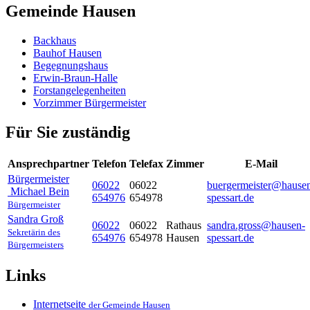
Gemeinde Hausen
Backhaus
Bauhof Hausen
Begegnungshaus
Erwin-Braun-Halle
Forstangelegenheiten
Vorzimmer Bürgermeister
Für Sie zuständig
Ansprechpartner
Telefon
Telefax
Zimmer
E-Mail
Bürgermeister
06022
06022
buergermeister@hause
Michael
Bein
654976
654978
spessart.de
Bürgermeister
Sandra
Groß
06022
06022
Rathaus
sandra.gross@hausen-
Sekretärin des
654976
654978
Hausen
spessart.de
Bürgermeisters
Links
Internetseite
der Gemeinde Hausen