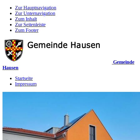
Zur Hauptnavigation
Zur Unternavigation
Zum Inhalt
Zur Seitenleiste
Zum Footer
Gemeinde
Hausen
Startseite
Impressum