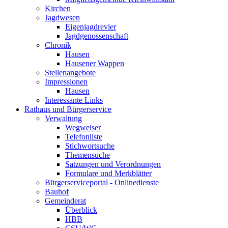
Kirchen
Jagdwesen
Eigenjagdrevier
Jagdgenossenschaft
Chronik
Hausen
Hausener Wappen
Stellenangebote
Impressionen
Hausen
Interessante Links
Rathaus und Bürgerservice
Verwaltung
Wegweiser
Telefonliste
Stichwortsuche
Themensuche
Satzungen und Verordnungen
Formulare und Merkblätter
Bürgerserviceportal - Onlinedienste
Bauhof
Gemeinderat
Überblick
HBB