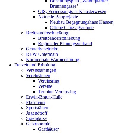
Bebauungsplan „Wohnquartier
Brunnengasse"
GIS, Vermessungs-u. Katasterwesen
Aktuelle Bauprojekte
Neubau Begegnungshaus Hausen
Offene Ganztagsschule
Breitbanderschließung
Breitbanderschließung
Regionaler Planungsverband
Gewerbebetriebe
REW Untermain
Kommunale Wärmeplanung
Freizeit und Erholung
Veranstaltungen
Vereinsleben
Vereinsring
Vereine
Termine Vereinsring
Erwin-Braun-Halle
Pfarrheim
Sportstätten
Jugendtreff
Spielplätze
Gastronomie
Gasthäuser