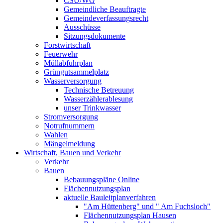
CSU/WG
Gemeindliche Beauftragte
Gemeindeverfassungsrecht
Ausschüsse
Sitzungsdokumente
Forstwirtschaft
Feuerwehr
Müllabfuhrplan
Grüngutsammelplatz
Wasserversorgung
Technische Betreuung
Wasserzählerablesung
unser Trinkwasser
Stromversorgung
Notrufnummern
Wahlen
Mängelmeldung
Wirtschaft, Bauen und Verkehr
Verkehr
Bauen
Bebauungspläne Online
Flächennutzungsplan
aktuelle Bauleitplanverfahren
"Am Hüttenberg" und " Am Fuchsloch"
Flächennutzungsplan Hausen