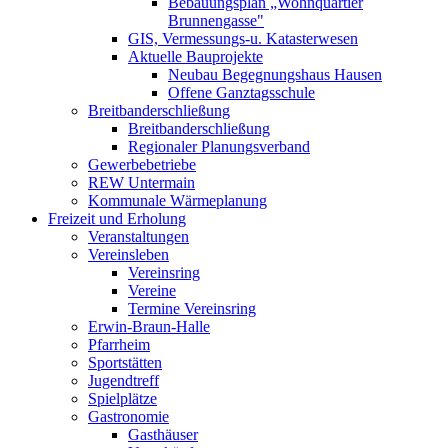
Bebauungsplan „Wohnquartier
Brunnengasse"
GIS, Vermessungs-u. Katasterwesen
Aktuelle Bauprojekte
Neubau Begegnungshaus Hausen
Offene Ganztagsschule
Breitbanderschließung
Breitbanderschließung
Regionaler Planungsverband
Gewerbebetriebe
REW Untermain
Kommunale Wärmeplanung
Freizeit und Erholung
Veranstaltungen
Vereinsleben
Vereinsring
Vereine
Termine Vereinsring
Erwin-Braun-Halle
Pfarrheim
Sportstätten
Jugendtreff
Spielplätze
Gastronomie
Gasthäuser