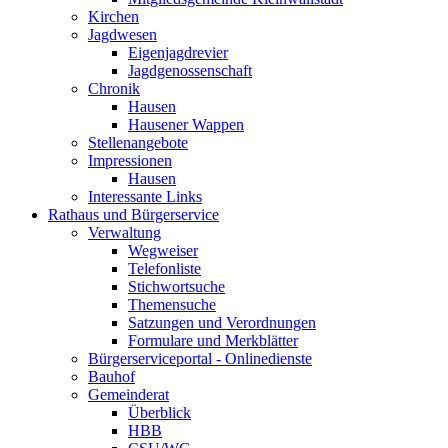
Kirchen
Jagdwesen
Eigenjagdrevier
Jagdgenossenschaft
Chronik
Hausen
Hausener Wappen
Stellenangebote
Impressionen
Hausen
Interessante Links
Rathaus und Bürgerservice
Verwaltung
Wegweiser
Telefonliste
Stichwortsuche
Themensuche
Satzungen und Verordnungen
Formulare und Merkblätter
Bürgerserviceportal - Onlinedienste
Bauhof
Gemeinderat
Überblick
HBB