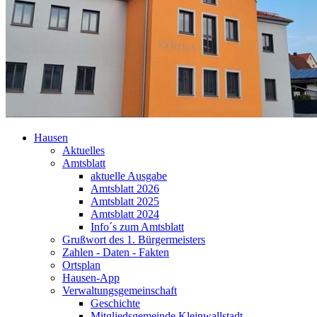
Hausen
Aktuelles
Amtsblatt
aktuelle Ausgabe
Amtsblatt 2026
Amtsblatt 2025
Amtsblatt 2024
Info´s zum Amtsblatt
Grußwort des 1. Bürgermeisters
Zahlen - Daten - Fakten
Ortsplan
Hausen-App
Verwaltungsgemeinschaft
Geschichte
Mitgliedsgemeinde Kleinwallstadt