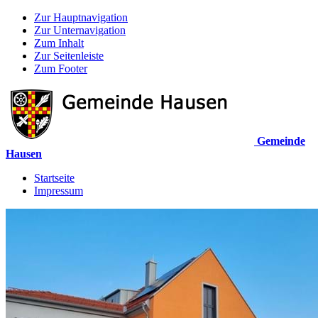
Zur Hauptnavigation
Zur Unternavigation
Zum Inhalt
Zur Seitenleiste
Zum Footer
Gemeinde
Hausen
Startseite
Impressum