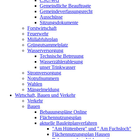
CSU/WG
Gemeindliche Beauftragte
Gemeindeverfassungsrecht
Ausschüsse
Sitzungsdokumente
Forstwirtschaft
Feuerwehr
Müllabfuhrplan
Grüngutsammelplatz
Wasserversorgung
Technische Betreuung
Wasserzählerablesung
unser Trinkwasser
Stromversorgung
Notrufnummern
Wahlen
Mängelmeldung
Wirtschaft, Bauen und Verkehr
Verkehr
Bauen
Bebauungspläne Online
Flächennutzungsplan
aktuelle Bauleitplanverfahren
"Am Hüttenberg" und " Am Fuchsloch"
Flächennutzungsplan Hausen