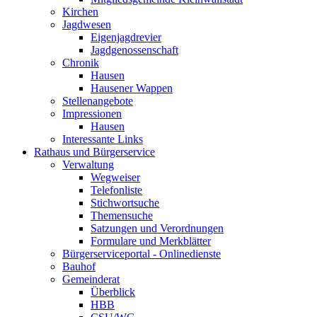
Kirchen
Jagdwesen
Eigenjagdrevier
Jagdgenossenschaft
Chronik
Hausen
Hausener Wappen
Stellenangebote
Impressionen
Hausen
Interessante Links
Rathaus und Bürgerservice
Verwaltung
Wegweiser
Telefonliste
Stichwortsuche
Themensuche
Satzungen und Verordnungen
Formulare und Merkblätter
Bürgerserviceportal - Onlinedienste
Bauhof
Gemeinderat
Überblick
HBB