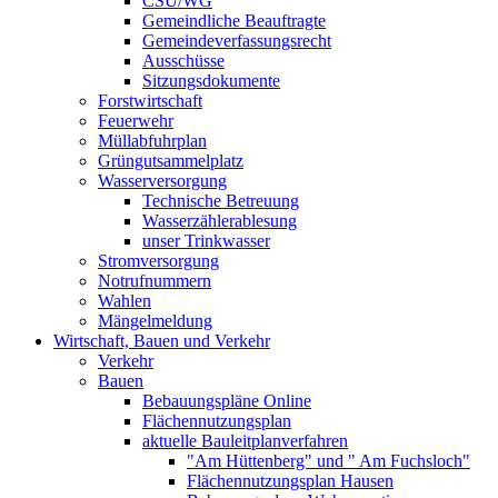
CSU/WG
Gemeindliche Beauftragte
Gemeindeverfassungsrecht
Ausschüsse
Sitzungsdokumente
Forstwirtschaft
Feuerwehr
Müllabfuhrplan
Grüngutsammelplatz
Wasserversorgung
Technische Betreuung
Wasserzählerablesung
unser Trinkwasser
Stromversorgung
Notrufnummern
Wahlen
Mängelmeldung
Wirtschaft, Bauen und Verkehr
Verkehr
Bauen
Bebauungspläne Online
Flächennutzungsplan
aktuelle Bauleitplanverfahren
"Am Hüttenberg" und " Am Fuchsloch"
Flächennutzungsplan Hausen