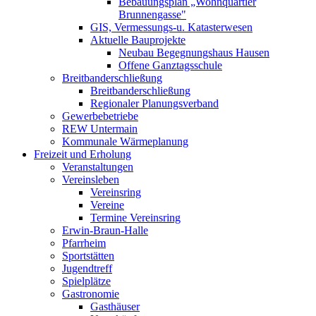
Bebauungsplan „Wohnquartier
Brunnengasse"
GIS, Vermessungs-u. Katasterwesen
Aktuelle Bauprojekte
Neubau Begegnungshaus Hausen
Offene Ganztagsschule
Breitbanderschließung
Breitbanderschließung
Regionaler Planungsverband
Gewerbebetriebe
REW Untermain
Kommunale Wärmeplanung
Freizeit und Erholung
Veranstaltungen
Vereinsleben
Vereinsring
Vereine
Termine Vereinsring
Erwin-Braun-Halle
Pfarrheim
Sportstätten
Jugendtreff
Spielplätze
Gastronomie
Gasthäuser