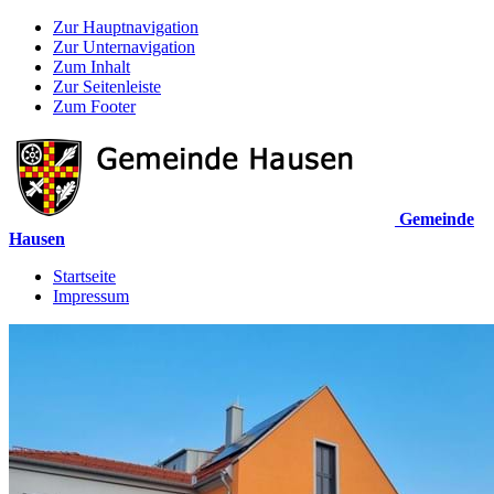
Zur Hauptnavigation
Zur Unternavigation
Zum Inhalt
Zur Seitenleiste
Zum Footer
Gemeinde
Hausen
Startseite
Impressum