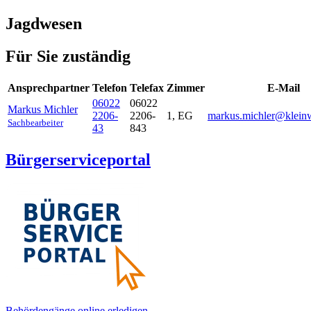
Jagdwesen
Für Sie zuständig
Ansprechpartner
Telefon
Telefax
Zimmer
E-Mail
06022
06022
Markus
Michler
2206-
2206-
1, EG
markus.michler@kleinw
Sachbearbeiter
43
843
Bürgerserviceportal
Behördengänge online erledigen