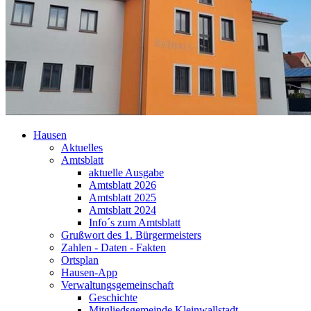
Hausen
Aktuelles
Amtsblatt
aktuelle Ausgabe
Amtsblatt 2026
Amtsblatt 2025
Amtsblatt 2024
Info´s zum Amtsblatt
Grußwort des 1. Bürgermeisters
Zahlen - Daten - Fakten
Ortsplan
Hausen-App
Verwaltungsgemeinschaft
Geschichte
Mitgliedsgemeinde Kleinwallstadt