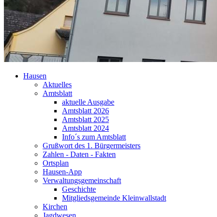
Hausen
Aktuelles
Amtsblatt
aktuelle Ausgabe
Amtsblatt 2026
Amtsblatt 2025
Amtsblatt 2024
Info´s zum Amtsblatt
Grußwort des 1. Bürgermeisters
Zahlen - Daten - Fakten
Ortsplan
Hausen-App
Verwaltungsgemeinschaft
Geschichte
Mitgliedsgemeinde Kleinwallstadt
Kirchen
Jagdwesen