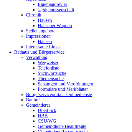
Eigenjagdrevier
Jagdgenossenschaft
Chronik
Hausen
Hausener Wappen
Stellenangebote
Impressionen
Hausen
Interessante Links
Rathaus und Bürgerservice
Verwaltung
Wegweiser
Telefonliste
Stichwortsuche
Themensuche
Satzungen und Verordnungen
Formulare und Merkblätter
Bürgerserviceportal - Onlinedienste
Bauhof
Gemeinderat
Überblick
HBB
CSU/WG
Gemeindliche Beauftragte
Gemeindeverfassungsrecht