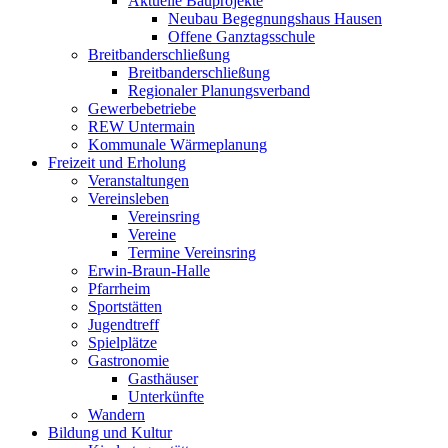
Aktuelle Bauprojekte
Neubau Begegnungshaus Hausen
Offene Ganztagsschule
Breitbanderschließung
Breitbanderschließung
Regionaler Planungsverband
Gewerbebetriebe
REW Untermain
Kommunale Wärmeplanung
Freizeit und Erholung
Veranstaltungen
Vereinsleben
Vereinsring
Vereine
Termine Vereinsring
Erwin-Braun-Halle
Pfarrheim
Sportstätten
Jugendtreff
Spielplätze
Gastronomie
Gasthäuser
Unterkünfte
Wandern
Bildung und Kultur