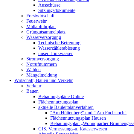
Ausschüsse
Sitzungsdokumente
Forstwirtschaft
Feuerwehr
Müllabfuhrplan
Grüngutsammelplatz
Wasserversorgung
Technische Betreuung
Wasserzählerablesung
unser Trinkwasser
Stromversorgung
Notrufnummern
Wahlen
Mängelmeldung
Wirtschaft, Bauen und Verkehr
Verkehr
Bauen
Bebauungspläne Online
Flächennutzungsplan
aktuelle Bauleitplanverfahren
"Am Hüttenberg" und " Am Fuchsloch"
Flächennutzungsplan Hausen
Bebauungsplan „Wohnquartier Brunnengas
GIS, Vermessungs-u. Katasterwesen