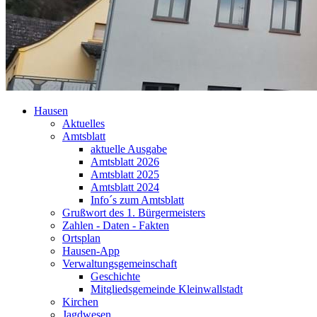
Hausen
Aktuelles
Amtsblatt
aktuelle Ausgabe
Amtsblatt 2026
Amtsblatt 2025
Amtsblatt 2024
Info´s zum Amtsblatt
Grußwort des 1. Bürgermeisters
Zahlen - Daten - Fakten
Ortsplan
Hausen-App
Verwaltungsgemeinschaft
Geschichte
Mitgliedsgemeinde Kleinwallstadt
Kirchen
Jagdwesen