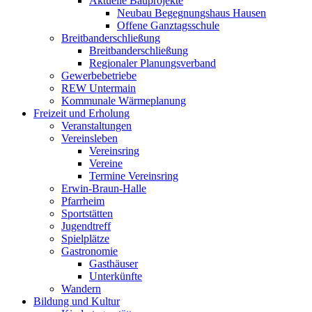
Aktuelle Bauprojekte
Neubau Begegnungshaus Hausen
Offene Ganztagsschule
Breitbanderschließung
Breitbanderschließung
Regionaler Planungsverband
Gewerbebetriebe
REW Untermain
Kommunale Wärmeplanung
Freizeit und Erholung
Veranstaltungen
Vereinsleben
Vereinsring
Vereine
Termine Vereinsring
Erwin-Braun-Halle
Pfarrheim
Sportstätten
Jugendtreff
Spielplätze
Gastronomie
Gasthäuser
Unterkünfte
Wandern
Bildung und Kultur