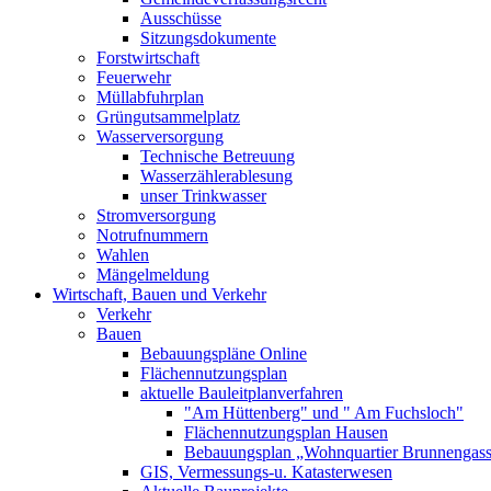
Ausschüsse
Sitzungsdokumente
Forstwirtschaft
Feuerwehr
Müllabfuhrplan
Grüngutsammelplatz
Wasserversorgung
Technische Betreuung
Wasserzählerablesung
unser Trinkwasser
Stromversorgung
Notrufnummern
Wahlen
Mängelmeldung
Wirtschaft, Bauen und Verkehr
Verkehr
Bauen
Bebauungspläne Online
Flächennutzungsplan
aktuelle Bauleitplanverfahren
"Am Hüttenberg" und " Am Fuchsloch"
Flächennutzungsplan Hausen
Bebauungsplan „Wohnquartier Brunnengas
GIS, Vermessungs-u. Katasterwesen