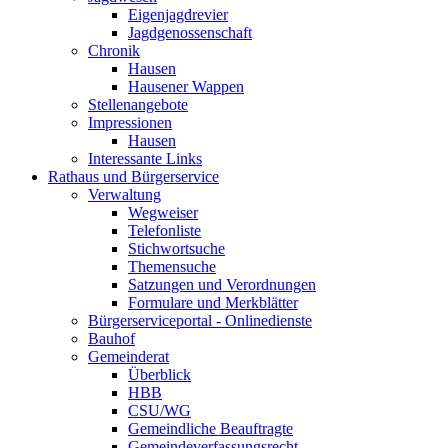
Eigenjagdrevier
Jagdgenossenschaft
Chronik
Hausen
Hausener Wappen
Stellenangebote
Impressionen
Hausen
Interessante Links
Rathaus und Bürgerservice
Verwaltung
Wegweiser
Telefonliste
Stichwortsuche
Themensuche
Satzungen und Verordnungen
Formulare und Merkblätter
Bürgerserviceportal - Onlinedienste
Bauhof
Gemeinderat
Überblick
HBB
CSU/WG
Gemeindliche Beauftragte
Gemeindeverfassungsrecht