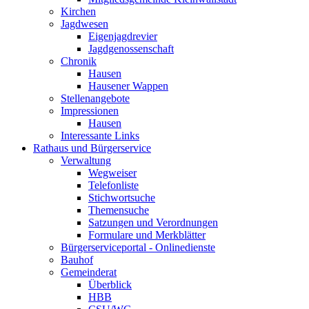
Kirchen
Jagdwesen
Eigenjagdrevier
Jagdgenossenschaft
Chronik
Hausen
Hausener Wappen
Stellenangebote
Impressionen
Hausen
Interessante Links
Rathaus und Bürgerservice
Verwaltung
Wegweiser
Telefonliste
Stichwortsuche
Themensuche
Satzungen und Verordnungen
Formulare und Merkblätter
Bürgerserviceportal - Onlinedienste
Bauhof
Gemeinderat
Überblick
HBB