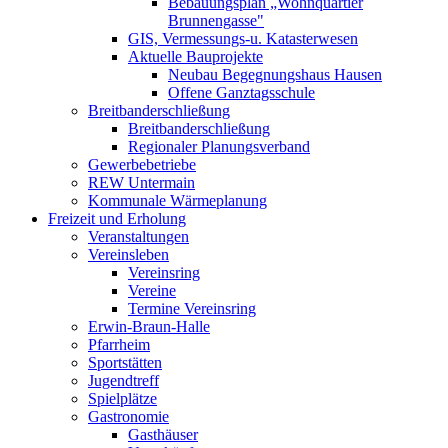
Bebauungsplan „Wohnquartier
Brunnengasse"
GIS, Vermessungs-u. Katasterwesen
Aktuelle Bauprojekte
Neubau Begegnungshaus Hausen
Offene Ganztagsschule
Breitbanderschließung
Breitbanderschließung
Regionaler Planungsverband
Gewerbebetriebe
REW Untermain
Kommunale Wärmeplanung
Freizeit und Erholung
Veranstaltungen
Vereinsleben
Vereinsring
Vereine
Termine Vereinsring
Erwin-Braun-Halle
Pfarrheim
Sportstätten
Jugendtreff
Spielplätze
Gastronomie
Gasthäuser