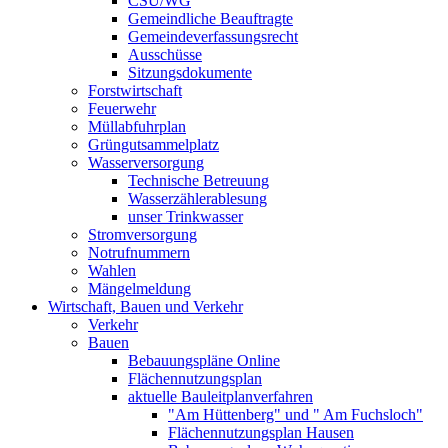
CSU/WG
Gemeindliche Beauftragte
Gemeindeverfassungsrecht
Ausschüsse
Sitzungsdokumente
Forstwirtschaft
Feuerwehr
Müllabfuhrplan
Grüngutsammelplatz
Wasserversorgung
Technische Betreuung
Wasserzählerablesung
unser Trinkwasser
Stromversorgung
Notrufnummern
Wahlen
Mängelmeldung
Wirtschaft, Bauen und Verkehr
Verkehr
Bauen
Bebauungspläne Online
Flächennutzungsplan
aktuelle Bauleitplanverfahren
"Am Hüttenberg" und " Am Fuchsloch"
Flächennutzungsplan Hausen