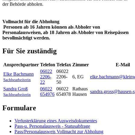
der Behörde abholen.
Vollmacht für die Abholung
Personen ab 16 Jahren können als Abholer von
Personalausweisen, ab 18 Jahren als Abholer von Reisepässen
bevollmächtigt werden.
Für Sie zuständig
Ansprechpartner
Telefon
Telefax
Zimmer
E-Mail
06022
06022
Elke
Bachmann
2206-
2206-
6, EG
elke.bachmann@kleinwa
Sachbearbeiterin
22
50
Sandra
Groß
06022
06022
Rathaus
sandra.gross@hausen-s
654976
654978
Hausen
Sachbearbeiterin
Formulare
Verlusterklärung eines Ausweisdokumentes
Pass-u. Personalausweis - Statusabfrage
Pass/Personalausweis Vollmacht zur Abholung