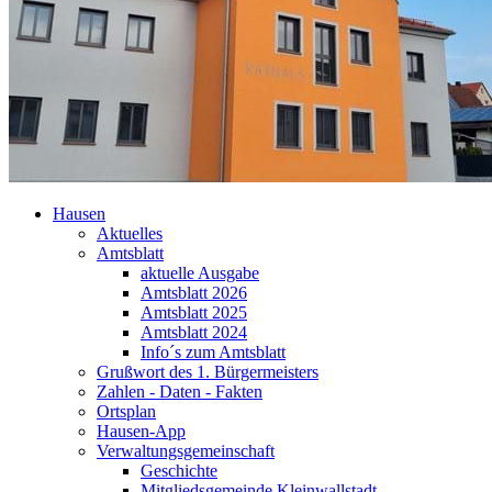
Hausen
Aktuelles
Amtsblatt
aktuelle Ausgabe
Amtsblatt 2026
Amtsblatt 2025
Amtsblatt 2024
Info´s zum Amtsblatt
Grußwort des 1. Bürgermeisters
Zahlen - Daten - Fakten
Ortsplan
Hausen-App
Verwaltungsgemeinschaft
Geschichte
Mitgliedsgemeinde Kleinwallstadt