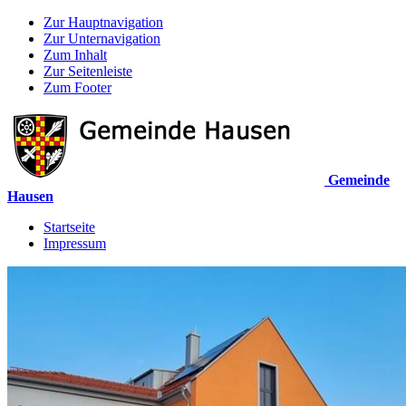
Zur Hauptnavigation
Zur Unternavigation
Zum Inhalt
Zur Seitenleiste
Zum Footer
Gemeinde
Hausen
Startseite
Impressum