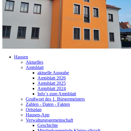
Hausen
Aktuelles
Amtsblatt
aktuelle Ausgabe
Amtsblatt 2026
Amtsblatt 2025
Amtsblatt 2024
Info´s zum Amtsblatt
Grußwort des 1. Bürgermeisters
Zahlen - Daten - Fakten
Ortsplan
Hausen-App
Verwaltungsgemeinschaft
Geschichte
Mitgliedsgemeinde Kleinwallstadt