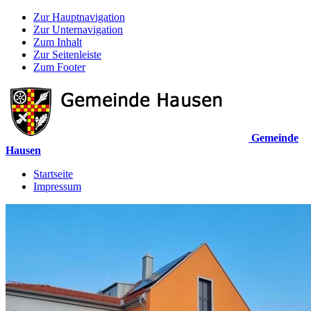
Zur Hauptnavigation
Zur Unternavigation
Zum Inhalt
Zur Seitenleiste
Zum Footer
Gemeinde
Hausen
Startseite
Impressum