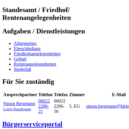
Standesamt / Friedhof/
Rentenangelegenheiten
Aufgaben / Dienstleistungen
Allgemeines
Eheschließung
Friedhofsangelegenheiten
Geburt
Rentenangelegenheiten
Sterbefall
Für Sie zuständig
Ansprechpartner
Telefon
Telefax
Zimmer
E-Mail
06022
06022
Simon
Bergmann
2206-
2206-
5, EG
simon.bergmann@kleinw
Leiter Standesamt
21
50
Bürgerserviceportal