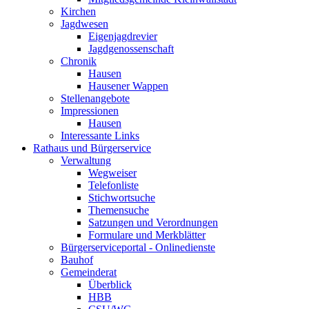
Kirchen
Jagdwesen
Eigenjagdrevier
Jagdgenossenschaft
Chronik
Hausen
Hausener Wappen
Stellenangebote
Impressionen
Hausen
Interessante Links
Rathaus und Bürgerservice
Verwaltung
Wegweiser
Telefonliste
Stichwortsuche
Themensuche
Satzungen und Verordnungen
Formulare und Merkblätter
Bürgerserviceportal - Onlinedienste
Bauhof
Gemeinderat
Überblick
HBB