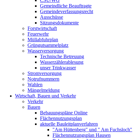
CSU/WG
Gemeindliche Beauftragte
Gemeindeverfassungsrecht
Ausschüsse
Sitzungsdokumente
Forstwirtschaft
Feuerwehr
Müllabfuhrplan
Grüngutsammelplatz
Wasserversorgung
Technische Betreuung
Wasserzählerablesung
unser Trinkwasser
Stromversorgung
Notrufnummern
Wahlen
Mängelmeldung
Wirtschaft, Bauen und Verkehr
Verkehr
Bauen
Bebauungspläne Online
Flächennutzungsplan
aktuelle Bauleitplanverfahren
"Am Hüttenberg" und " Am Fuchsloch"
Flächennutzungsplan Hausen