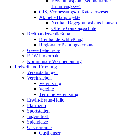
Bebauungsplan „Wohnquartier
Brunnengasse"
GIS, Vermessungs-u. Katasterwesen
Aktuelle Bauprojekte
Neubau Begegnungshaus Hausen
Offene Ganztagsschule
Breitbanderschließung
Breitbanderschließung
Regionaler Planungsverband
Gewerbebetriebe
REW Untermain
Kommunale Wärmeplanung
Freizeit und Erholung
Veranstaltungen
Vereinsleben
Vereinsring
Vereine
Termine Vereinsring
Erwin-Braun-Halle
Pfarrheim
Sportstätten
Jugendtreff
Spielplätze
Gastronomie
Gasthäuser