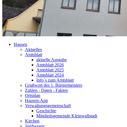
Hausen
Aktuelles
Amtsblatt
aktuelle Ausgabe
Amtsblatt 2026
Amtsblatt 2025
Amtsblatt 2024
Info´s zum Amtsblatt
Grußwort des 1. Bürgermeisters
Zahlen - Daten - Fakten
Ortsplan
Hausen-App
Verwaltungsgemeinschaft
Geschichte
Mitgliedsgemeinde Kleinwallstadt
Kirchen
Jagdwesen