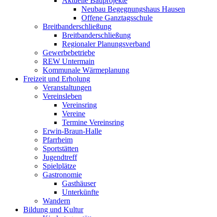
Aktuelle Bauprojekte
Neubau Begegnungshaus Hausen
Offene Ganztagsschule
Breitbanderschließung
Breitbanderschließung
Regionaler Planungsverband
Gewerbebetriebe
REW Untermain
Kommunale Wärmeplanung
Freizeit und Erholung
Veranstaltungen
Vereinsleben
Vereinsring
Vereine
Termine Vereinsring
Erwin-Braun-Halle
Pfarrheim
Sportstätten
Jugendtreff
Spielplätze
Gastronomie
Gasthäuser
Unterkünfte
Wandern
Bildung und Kultur