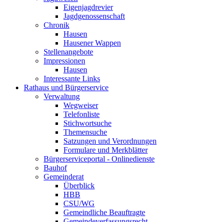
Eigenjagdrevier
Jagdgenossenschaft
Chronik
Hausen
Hausener Wappen
Stellenangebote
Impressionen
Hausen
Interessante Links
Rathaus und Bürgerservice
Verwaltung
Wegweiser
Telefonliste
Stichwortsuche
Themensuche
Satzungen und Verordnungen
Formulare und Merkblätter
Bürgerserviceportal - Onlinedienste
Bauhof
Gemeinderat
Überblick
HBB
CSU/WG
Gemeindliche Beauftragte
Gemeindeverfassungsrecht