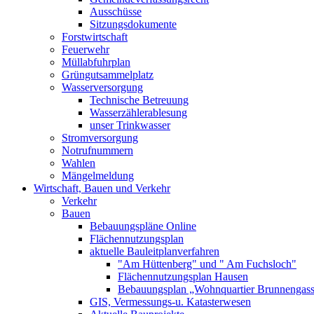
Ausschüsse
Sitzungsdokumente
Forstwirtschaft
Feuerwehr
Müllabfuhrplan
Grüngutsammelplatz
Wasserversorgung
Technische Betreuung
Wasserzählerablesung
unser Trinkwasser
Stromversorgung
Notrufnummern
Wahlen
Mängelmeldung
Wirtschaft, Bauen und Verkehr
Verkehr
Bauen
Bebauungspläne Online
Flächennutzungsplan
aktuelle Bauleitplanverfahren
"Am Hüttenberg" und " Am Fuchsloch"
Flächennutzungsplan Hausen
Bebauungsplan „Wohnquartier Brunnengas
GIS, Vermessungs-u. Katasterwesen