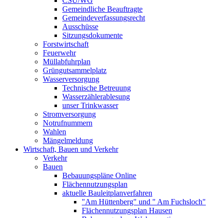
CSU/WG
Gemeindliche Beauftragte
Gemeindeverfassungsrecht
Ausschüsse
Sitzungsdokumente
Forstwirtschaft
Feuerwehr
Müllabfuhrplan
Grüngutsammelplatz
Wasserversorgung
Technische Betreuung
Wasserzählerablesung
unser Trinkwasser
Stromversorgung
Notrufnummern
Wahlen
Mängelmeldung
Wirtschaft, Bauen und Verkehr
Verkehr
Bauen
Bebauungspläne Online
Flächennutzungsplan
aktuelle Bauleitplanverfahren
"Am Hüttenberg" und " Am Fuchsloch"
Flächennutzungsplan Hausen