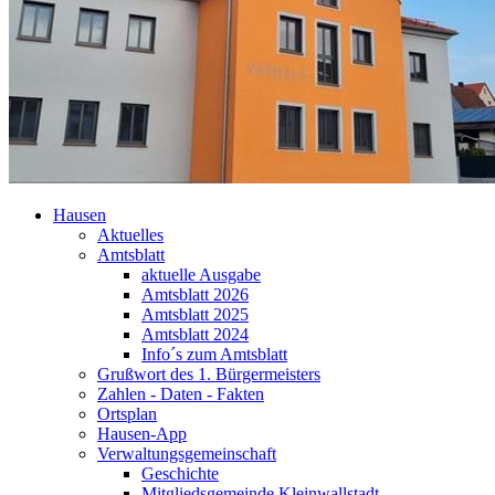
Hausen
Aktuelles
Amtsblatt
aktuelle Ausgabe
Amtsblatt 2026
Amtsblatt 2025
Amtsblatt 2024
Info´s zum Amtsblatt
Grußwort des 1. Bürgermeisters
Zahlen - Daten - Fakten
Ortsplan
Hausen-App
Verwaltungsgemeinschaft
Geschichte
Mitgliedsgemeinde Kleinwallstadt