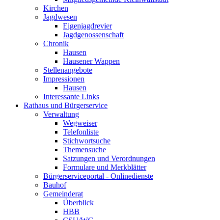
Kirchen
Jagdwesen
Eigenjagdrevier
Jagdgenossenschaft
Chronik
Hausen
Hausener Wappen
Stellenangebote
Impressionen
Hausen
Interessante Links
Rathaus und Bürgerservice
Verwaltung
Wegweiser
Telefonliste
Stichwortsuche
Themensuche
Satzungen und Verordnungen
Formulare und Merkblätter
Bürgerserviceportal - Onlinedienste
Bauhof
Gemeinderat
Überblick
HBB