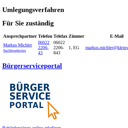
Umlegungsverfahren
Für Sie zuständig
Ansprechpartner
Telefon
Telefax
Zimmer
E-Mail
06022
06022
Markus
Michler
2206-
2206-
1, EG
markus.michler@kleinw
Sachbearbeiter
43
843
Bürgerserviceportal
Behördengänge online erledigen