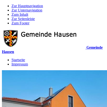
Zur Hauptnavigation
Zur Unternavigation
Zum Inhalt
Zur Seitenleiste
Zum Footer
Gemeinde
Hausen
Startseite
Impressum