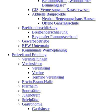
Bebauungsplan „Wohnquartier
Brunnengasse"
GIS, Vermessungs-u. Katasterwesen
Aktuelle Bauprojekte
Neubau Begegnungshaus Hausen
Offene Ganztagsschule
Breitbanderschließung
Breitbanderschließung
Regionaler Planungsverband
Gewerbebetriebe
REW Untermain
Kommunale Wärmeplanung
Freizeit und Erholung
Veranstaltungen
Vereinsleben
Vereinsring
Vereine
Termine Vereinsring
Erwin-Braun-Halle
Pfarrheim
Sportstätten
Jugendtreff
Spielplätze
Gastronomie
Gasthäuser