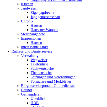
Kirchen
Jagdwesen
Eigenjagdrevier
Jagdgenossenschaft
Chronik
Hausen
Hausener Wappen
Stellenangebote
Impressionen
Hausen
Interessante Links
Rathaus und Bürgerservice
Verwaltung
Wegweiser
Telefonliste
Stichwortsuche
Themensuche
Satzungen und Verordnungen
Formulare und Merkblätter
Bürgerserviceportal - Onlinedienste
Bauhof
Gemeinderat
Überblick
HBB