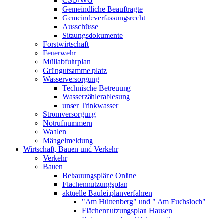
CSU/WG
Gemeindliche Beauftragte
Gemeindeverfassungsrecht
Ausschüsse
Sitzungsdokumente
Forstwirtschaft
Feuerwehr
Müllabfuhrplan
Grüngutsammelplatz
Wasserversorgung
Technische Betreuung
Wasserzählerablesung
unser Trinkwasser
Stromversorgung
Notrufnummern
Wahlen
Mängelmeldung
Wirtschaft, Bauen und Verkehr
Verkehr
Bauen
Bebauungspläne Online
Flächennutzungsplan
aktuelle Bauleitplanverfahren
"Am Hüttenberg" und " Am Fuchsloch"
Flächennutzungsplan Hausen