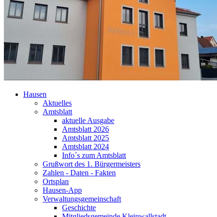
Hausen
Aktuelles
Amtsblatt
aktuelle Ausgabe
Amtsblatt 2026
Amtsblatt 2025
Amtsblatt 2024
Info´s zum Amtsblatt
Grußwort des 1. Bürgermeisters
Zahlen - Daten - Fakten
Ortsplan
Hausen-App
Verwaltungsgemeinschaft
Geschichte
Mitgliedsgemeinde Kleinwallstadt