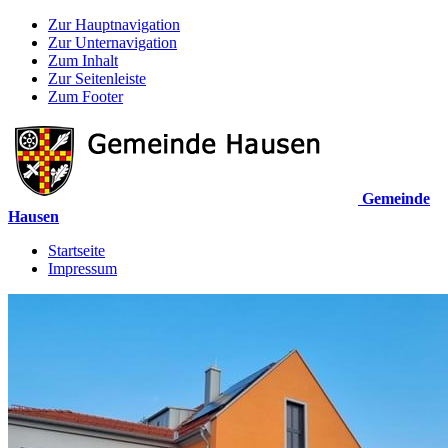
Zur Hauptnavigation
Zur Unternavigation
Zum Inhalt
Zur Seitenleiste
Zum Footer
Gemeinde
Hausen
Startseite
Impressum