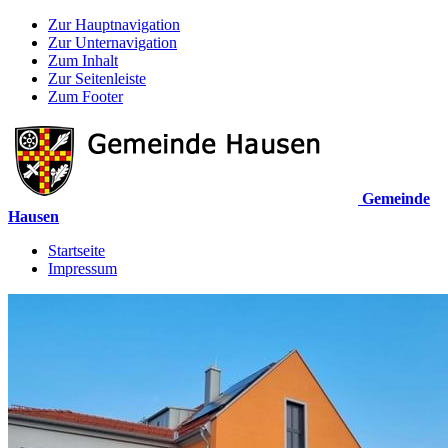
Zur Hauptnavigation
Zur Unternavigation
Zum Inhalt
Zur Seitenleiste
Zum Footer
Gemeinde
Hausen
Startseite
Impressum