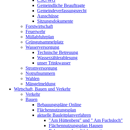
CSU/WG
Gemeindliche Beauftragte
Gemeindeverfassungsrecht
Ausschüsse
Sitzungsdokumente
Forstwirtschaft
Feuerwehr
Müllabfuhrplan
Grüngutsammelplatz
Wasserversorgung
Technische Betreuung
Wasserzählerablesung
unser Trinkwasser
Stromversorgung
Notrufnummern
Wahlen
Mängelmeldung
Wirtschaft, Bauen und Verkehr
Verkehr
Bauen
Bebauungspläne Online
Flächennutzungsplan
aktuelle Bauleitplanverfahren
"Am Hüttenberg" und " Am Fuchsloch"
Flächennutzungsplan Hausen