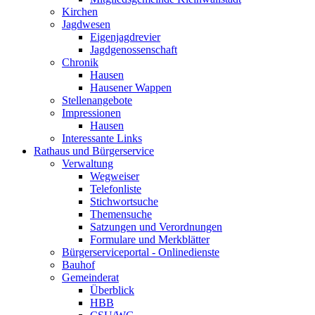
Kirchen
Jagdwesen
Eigenjagdrevier
Jagdgenossenschaft
Chronik
Hausen
Hausener Wappen
Stellenangebote
Impressionen
Hausen
Interessante Links
Rathaus und Bürgerservice
Verwaltung
Wegweiser
Telefonliste
Stichwortsuche
Themensuche
Satzungen und Verordnungen
Formulare und Merkblätter
Bürgerserviceportal - Onlinedienste
Bauhof
Gemeinderat
Überblick
HBB