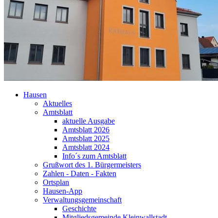
Hausen
Aktuelles
Amtsblatt
aktuelle Ausgabe
Amtsblatt 2026
Amtsblatt 2025
Amtsblatt 2024
Info´s zum Amtsblatt
Grußwort des 1. Bürgermeisters
Zahlen - Daten - Fakten
Ortsplan
Hausen-App
Verwaltungsgemeinschaft
Geschichte
Mitgliedsgemeinde Kleinwallstadt