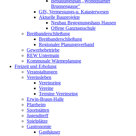
Bebauungsplan „Wohnquartier
Brunnengasse"
GIS, Vermessungs-u. Katasterwesen
Aktuelle Bauprojekte
Neubau Begegnungshaus Hausen
Offene Ganztagsschule
Breitbanderschließung
Breitbanderschließung
Regionaler Planungsverband
Gewerbebetriebe
REW Untermain
Kommunale Wärmeplanung
Freizeit und Erholung
Veranstaltungen
Vereinsleben
Vereinsring
Vereine
Termine Vereinsring
Erwin-Braun-Halle
Pfarrheim
Sportstätten
Jugendtreff
Spielplätze
Gastronomie
Gasthäuser