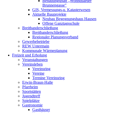
Bebauungsplan „Wohnquartier
Brunnengasse"
GIS, Vermessungs-u. Katasterwesen
Aktuelle Bauprojekte
Neubau Begegnungshaus Hausen
Offene Ganztagsschule
Breitbanderschließung
Breitbanderschließung
Regionaler Planungsverband
Gewerbebetriebe
REW Untermain
Kommunale Wärmeplanung
Freizeit und Erholung
Veranstaltungen
Vereinsleben
Vereinsring
Vereine
Termine Vereinsring
Erwin-Braun-Halle
Pfarrheim
Sportstätten
Jugendtreff
Spielplätze
Gastronomie
Gasthäuser