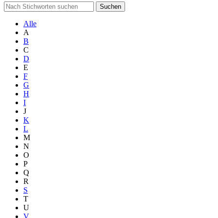
Suchen
Alle
A
B
C
D
E
F
G
H
I
J
K
L
M
N
O
P
Q
R
S
T
U
V