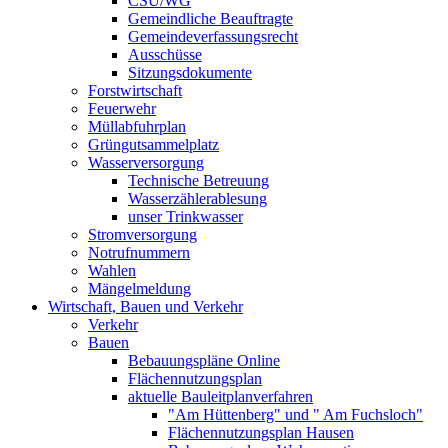
CSU/WG
Gemeindliche Beauftragte
Gemeindeverfassungsrecht
Ausschüsse
Sitzungsdokumente
Forstwirtschaft
Feuerwehr
Müllabfuhrplan
Grüngutsammelplatz
Wasserversorgung
Technische Betreuung
Wasserzählerablesung
unser Trinkwasser
Stromversorgung
Notrufnummern
Wahlen
Mängelmeldung
Wirtschaft, Bauen und Verkehr
Verkehr
Bauen
Bebauungspläne Online
Flächennutzungsplan
aktuelle Bauleitplanverfahren
"Am Hüttenberg" und " Am Fuchsloch"
Flächennutzungsplan Hausen