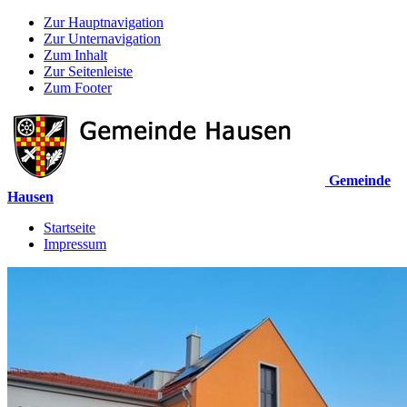
Zur Hauptnavigation
Zur Unternavigation
Zum Inhalt
Zur Seitenleiste
Zum Footer
Gemeinde
Hausen
Startseite
Impressum