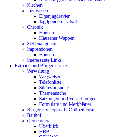
Kirchen
Jagdwesen
Eigenjagdrevier
Jagdgenossenschaft
Chronik
Hausen
Hausener Wappen
Stellenangebote
Impressionen
Hausen
Interessante Links
Rathaus und Bürgerservice
Verwaltung
Wegweiser
Telefonliste
Stichwortsuche
Themensuche
Satzungen und Verordnungen
Formulare und Merkblätter
Bürgerserviceportal - Onlinedienste
Bauhof
Gemeinderat
Überblick
HBB