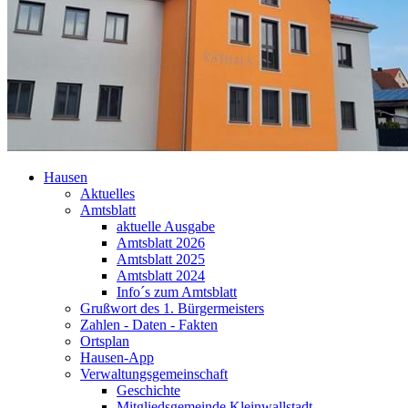
Hausen
Aktuelles
Amtsblatt
aktuelle Ausgabe
Amtsblatt 2026
Amtsblatt 2025
Amtsblatt 2024
Info´s zum Amtsblatt
Grußwort des 1. Bürgermeisters
Zahlen - Daten - Fakten
Ortsplan
Hausen-App
Verwaltungsgemeinschaft
Geschichte
Mitgliedsgemeinde Kleinwallstadt