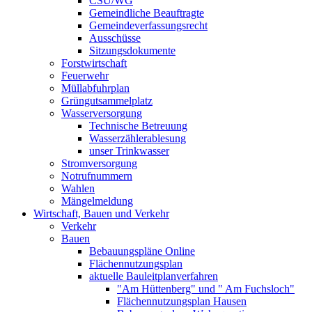
CSU/WG
Gemeindliche Beauftragte
Gemeindeverfassungsrecht
Ausschüsse
Sitzungsdokumente
Forstwirtschaft
Feuerwehr
Müllabfuhrplan
Grüngutsammelplatz
Wasserversorgung
Technische Betreuung
Wasserzählerablesung
unser Trinkwasser
Stromversorgung
Notrufnummern
Wahlen
Mängelmeldung
Wirtschaft, Bauen und Verkehr
Verkehr
Bauen
Bebauungspläne Online
Flächennutzungsplan
aktuelle Bauleitplanverfahren
"Am Hüttenberg" und " Am Fuchsloch"
Flächennutzungsplan Hausen