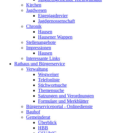
Kirchen
Jagdwesen
Eigenjagdrevier
Jagdgenossenschaft
Chronik
Hausen
Hausener Wappen
Stellenangebote
Impressionen
Hausen
Interessante Links
Rathaus und Bürgerservice
Verwaltung
Wegweiser
Telefonliste
Stichwortsuche
Themensuche
Satzungen und Verordnungen
Formulare und Merkblätter
Bürgerserviceportal - Onlinedienste
Bauhof
Gemeinderat
Überblick
HBB