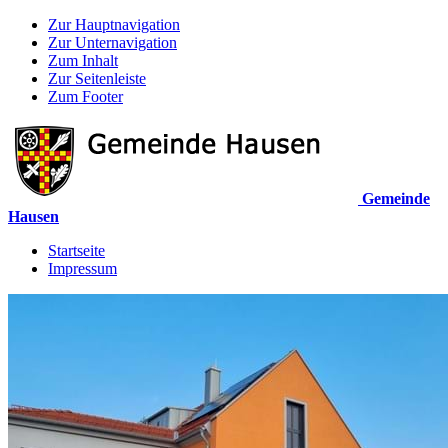
Zur Hauptnavigation
Zur Unternavigation
Zum Inhalt
Zur Seitenleiste
Zum Footer
Gemeinde
Hausen
Startseite
Impressum