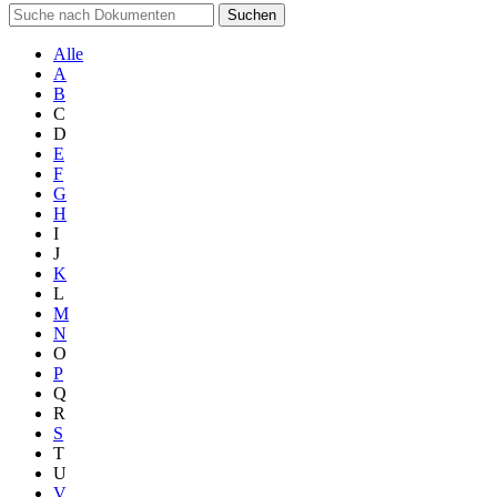
Suchen
Alle
A
B
C
D
E
F
G
H
I
J
K
L
M
N
O
P
Q
R
S
T
U
V