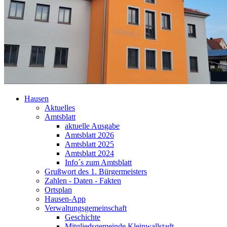
Hausen
Aktuelles
Amtsblatt
aktuelle Ausgabe
Amtsblatt 2026
Amtsblatt 2025
Amtsblatt 2024
Info´s zum Amtsblatt
Grußwort des 1. Bürgermeisters
Zahlen - Daten - Fakten
Ortsplan
Hausen-App
Verwaltungsgemeinschaft
Geschichte
Mitgliedsgemeinde Kleinwallstadt