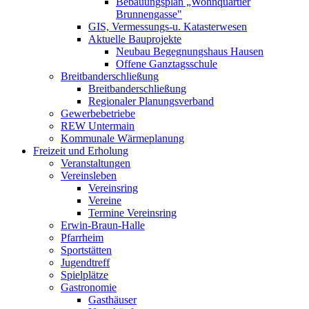
Bebauungsplan „Wohnquartier
Brunnengasse"
GIS, Vermessungs-u. Katasterwesen
Aktuelle Bauprojekte
Neubau Begegnungshaus Hausen
Offene Ganztagsschule
Breitbanderschließung
Breitbanderschließung
Regionaler Planungsverband
Gewerbebetriebe
REW Untermain
Kommunale Wärmeplanung
Freizeit und Erholung
Veranstaltungen
Vereinsleben
Vereinsring
Vereine
Termine Vereinsring
Erwin-Braun-Halle
Pfarrheim
Sportstätten
Jugendtreff
Spielplätze
Gastronomie
Gasthäuser