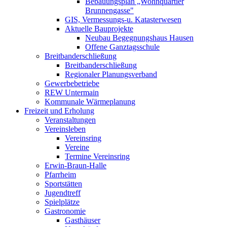
Bebauungsplan „Wohnquartier
Brunnengasse"
GIS, Vermessungs-u. Katasterwesen
Aktuelle Bauprojekte
Neubau Begegnungshaus Hausen
Offene Ganztagsschule
Breitbanderschließung
Breitbanderschließung
Regionaler Planungsverband
Gewerbebetriebe
REW Untermain
Kommunale Wärmeplanung
Freizeit und Erholung
Veranstaltungen
Vereinsleben
Vereinsring
Vereine
Termine Vereinsring
Erwin-Braun-Halle
Pfarrheim
Sportstätten
Jugendtreff
Spielplätze
Gastronomie
Gasthäuser