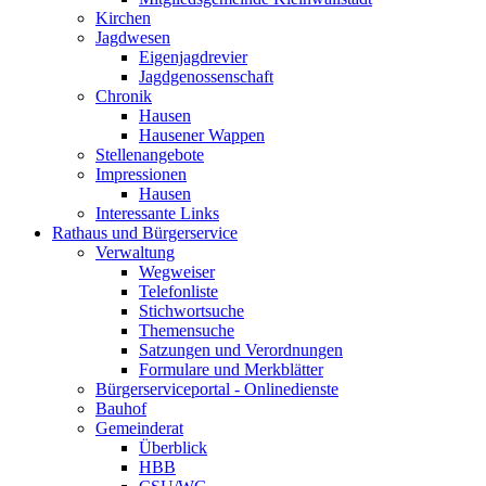
Kirchen
Jagdwesen
Eigenjagdrevier
Jagdgenossenschaft
Chronik
Hausen
Hausener Wappen
Stellenangebote
Impressionen
Hausen
Interessante Links
Rathaus und Bürgerservice
Verwaltung
Wegweiser
Telefonliste
Stichwortsuche
Themensuche
Satzungen und Verordnungen
Formulare und Merkblätter
Bürgerserviceportal - Onlinedienste
Bauhof
Gemeinderat
Überblick
HBB