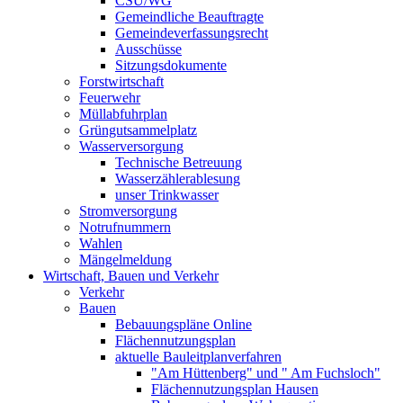
CSU/WG
Gemeindliche Beauftragte
Gemeindeverfassungsrecht
Ausschüsse
Sitzungsdokumente
Forstwirtschaft
Feuerwehr
Müllabfuhrplan
Grüngutsammelplatz
Wasserversorgung
Technische Betreuung
Wasserzählerablesung
unser Trinkwasser
Stromversorgung
Notrufnummern
Wahlen
Mängelmeldung
Wirtschaft, Bauen und Verkehr
Verkehr
Bauen
Bebauungspläne Online
Flächennutzungsplan
aktuelle Bauleitplanverfahren
"Am Hüttenberg" und " Am Fuchsloch"
Flächennutzungsplan Hausen