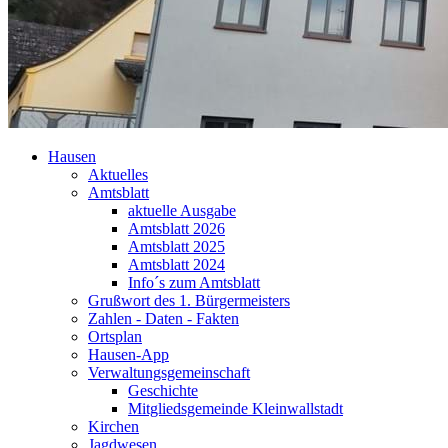
Hausen
Aktuelles
Amtsblatt
aktuelle Ausgabe
Amtsblatt 2026
Amtsblatt 2025
Amtsblatt 2024
Info´s zum Amtsblatt
Grußwort des 1. Bürgermeisters
Zahlen - Daten - Fakten
Ortsplan
Hausen-App
Verwaltungsgemeinschaft
Geschichte
Mitgliedsgemeinde Kleinwallstadt
Kirchen
Jagdwesen