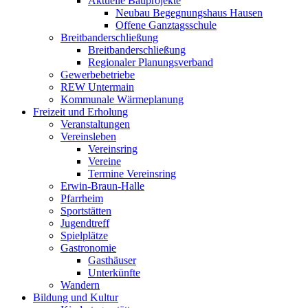
Aktuelle Bauprojekte
Neubau Begegnungshaus Hausen
Offene Ganztagsschule
Breitbanderschließung
Breitbanderschließung
Regionaler Planungsverband
Gewerbebetriebe
REW Untermain
Kommunale Wärmeplanung
Freizeit und Erholung
Veranstaltungen
Vereinsleben
Vereinsring
Vereine
Termine Vereinsring
Erwin-Braun-Halle
Pfarrheim
Sportstätten
Jugendtreff
Spielplätze
Gastronomie
Gasthäuser
Unterkünfte
Wandern
Bildung und Kultur