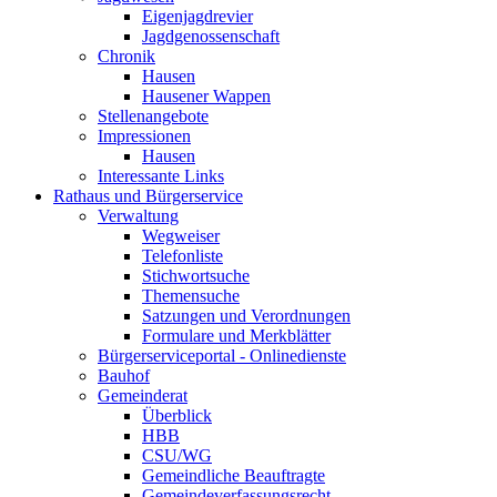
Eigenjagdrevier
Jagdgenossenschaft
Chronik
Hausen
Hausener Wappen
Stellenangebote
Impressionen
Hausen
Interessante Links
Rathaus und Bürgerservice
Verwaltung
Wegweiser
Telefonliste
Stichwortsuche
Themensuche
Satzungen und Verordnungen
Formulare und Merkblätter
Bürgerserviceportal - Onlinedienste
Bauhof
Gemeinderat
Überblick
HBB
CSU/WG
Gemeindliche Beauftragte
Gemeindeverfassungsrecht