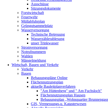
Ausschüsse
Sitzungsdokumente
Forstwirtschaft
Feuerwehr
Müllabfuhrplan
Grüngutsammelplatz
Wasserversorgung
Technische Betreuung
Wasserzählerablesung
unser Trinkwasser
Stromversorgung
Notrufnummern
Wahlen
Mängelmeldung
Wirtschaft, Bauen und Verkehr
Verkehr
Bauen
Bebauungspläne Online
Flächennutzungsplan
aktuelle Bauleitplanverfahren
"Am Hüttenberg" und " Am Fuchsloch"
Flächennutzungsplan Hausen
Bebauungsplan „Wohnquartier Brunnengas
GIS, Vermessungs-u. Katasterwesen