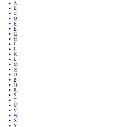
A
B
C
D
E
F
G
H
I
J
K
L
M
N
O
P
Q
R
S
T
U
V
W
X
Y