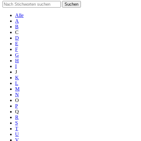
Suchen
Alle
A
B
C
D
E
F
G
H
I
J
K
L
M
N
O
P
Q
R
S
T
U
V