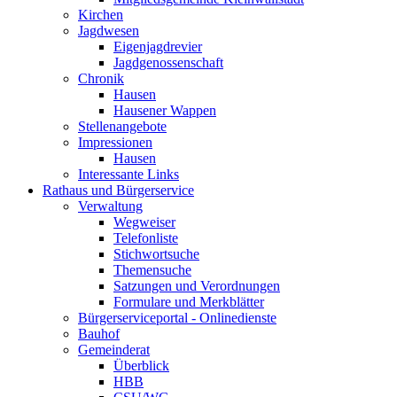
Kirchen
Jagdwesen
Eigenjagdrevier
Jagdgenossenschaft
Chronik
Hausen
Hausener Wappen
Stellenangebote
Impressionen
Hausen
Interessante Links
Rathaus und Bürgerservice
Verwaltung
Wegweiser
Telefonliste
Stichwortsuche
Themensuche
Satzungen und Verordnungen
Formulare und Merkblätter
Bürgerserviceportal - Onlinedienste
Bauhof
Gemeinderat
Überblick
HBB