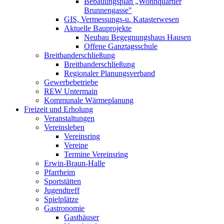
Bebauungsplan „Wohnquartier
Brunnengasse"
GIS, Vermessungs-u. Katasterwesen
Aktuelle Bauprojekte
Neubau Begegnungshaus Hausen
Offene Ganztagsschule
Breitbanderschließung
Breitbanderschließung
Regionaler Planungsverband
Gewerbebetriebe
REW Untermain
Kommunale Wärmeplanung
Freizeit und Erholung
Veranstaltungen
Vereinsleben
Vereinsring
Vereine
Termine Vereinsring
Erwin-Braun-Halle
Pfarrheim
Sportstätten
Jugendtreff
Spielplätze
Gastronomie
Gasthäuser