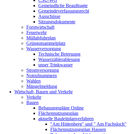
CSU/WG
Gemeindliche Beauftragte
Gemeindeverfassungsrecht
Ausschüsse
Sitzungsdokumente
Forstwirtschaft
Feuerwehr
Müllabfuhrplan
Grüngutsammelplatz
Wasserversorgung
Technische Betreuung
Wasserzählerablesung
unser Trinkwasser
Stromversorgung
Notrufnummern
Wahlen
Mängelmeldung
Wirtschaft, Bauen und Verkehr
Verkehr
Bauen
Bebauungspläne Online
Flächennutzungsplan
aktuelle Bauleitplanverfahren
"Am Hüttenberg" und " Am Fuchsloch"
Flächennutzungsplan Hausen