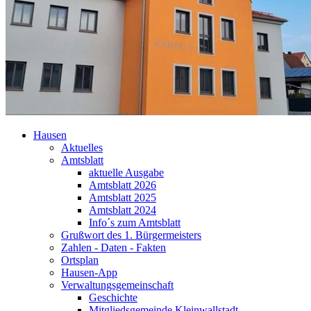
Hausen
Aktuelles
Amtsblatt
aktuelle Ausgabe
Amtsblatt 2026
Amtsblatt 2025
Amtsblatt 2024
Info´s zum Amtsblatt
Grußwort des 1. Bürgermeisters
Zahlen - Daten - Fakten
Ortsplan
Hausen-App
Verwaltungsgemeinschaft
Geschichte
Mitgliedsgemeinde Kleinwallstadt