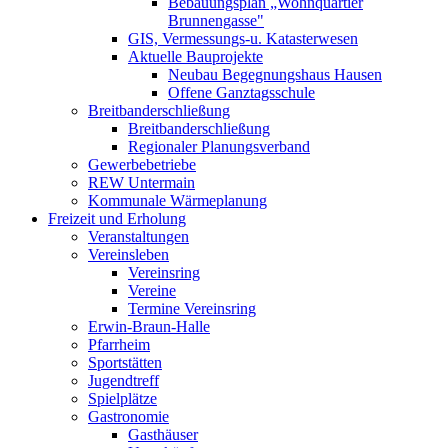
Bebauungsplan „Wohnquartier
Brunnengasse"
GIS, Vermessungs-u. Katasterwesen
Aktuelle Bauprojekte
Neubau Begegnungshaus Hausen
Offene Ganztagsschule
Breitbanderschließung
Breitbanderschließung
Regionaler Planungsverband
Gewerbebetriebe
REW Untermain
Kommunale Wärmeplanung
Freizeit und Erholung
Veranstaltungen
Vereinsleben
Vereinsring
Vereine
Termine Vereinsring
Erwin-Braun-Halle
Pfarrheim
Sportstätten
Jugendtreff
Spielplätze
Gastronomie
Gasthäuser