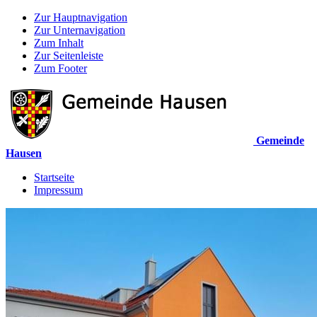
Zur Hauptnavigation
Zur Unternavigation
Zum Inhalt
Zur Seitenleiste
Zum Footer
Gemeinde
Hausen
Startseite
Impressum