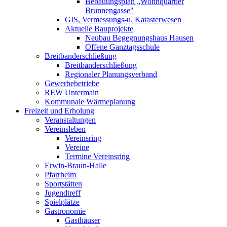
Bebauungsplan „Wohnquartier
Brunnengasse"
GIS, Vermessungs-u. Katasterwesen
Aktuelle Bauprojekte
Neubau Begegnungshaus Hausen
Offene Ganztagsschule
Breitbanderschließung
Breitbanderschließung
Regionaler Planungsverband
Gewerbebetriebe
REW Untermain
Kommunale Wärmeplanung
Freizeit und Erholung
Veranstaltungen
Vereinsleben
Vereinsring
Vereine
Termine Vereinsring
Erwin-Braun-Halle
Pfarrheim
Sportstätten
Jugendtreff
Spielplätze
Gastronomie
Gasthäuser