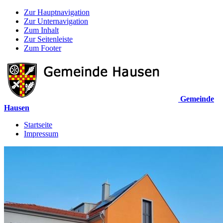
Zur Hauptnavigation
Zur Unternavigation
Zum Inhalt
Zur Seitenleiste
Zum Footer
Gemeinde
Hausen
Startseite
Impressum