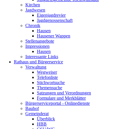
Kirchen
Jagdwesen
Eigenjagdrevier
Jagdgenossenschaft
Chronik
Hausen
Hausener Wappen
Stellenangebote
Impressionen
Hausen
Interessante Links
Rathaus und Bürgerservice
Verwaltung
Wegweiser
Telefonliste
Stichwortsuche
Themensuche
Satzungen und Verordnungen
Formulare und Merkblätter
Bürgerserviceportal - Onlinedienste
Bauhof
Gemeinderat
Überblick
HBB