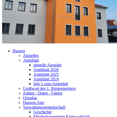
Hausen
Aktuelles
Amtsblatt
aktuelle Ausgabe
Amtsblatt 2026
Amtsblatt 2025
Amtsblatt 2024
Info´s zum Amtsblatt
Grußwort des 1. Bürgermeisters
Zahlen - Daten - Fakten
Ortsplan
Hausen-App
Verwaltungsgemeinschaft
Geschichte
Mitgliedsgemeinde Kleinwallstadt