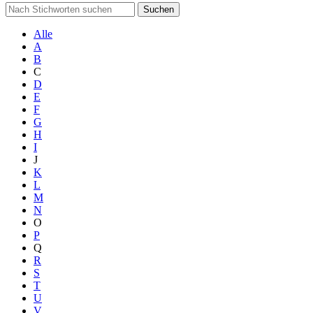
Suchen
Alle
A
B
C
D
E
F
G
H
I
J
K
L
M
N
O
P
Q
R
S
T
U
V