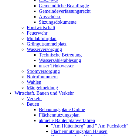
CSU/WG
Gemeindliche Beauftragte
Gemeindeverfassungsrecht
Ausschüsse
Sitzungsdokumente
Forstwirtschaft
Feuerwehr
Müllabfuhrplan
Grüngutsammelplatz
Wasserversorgung
Technische Betreuung
Wasserzählerablesung
unser Trinkwasser
Stromversorgung
Notrufnummern
Wahlen
Mängelmeldung
Wirtschaft, Bauen und Verkehr
Verkehr
Bauen
Bebauungspläne Online
Flächennutzungsplan
aktuelle Bauleitplanverfahren
"Am Hüttenberg" und " Am Fuchsloch"
Flächennutzungsplan Hausen