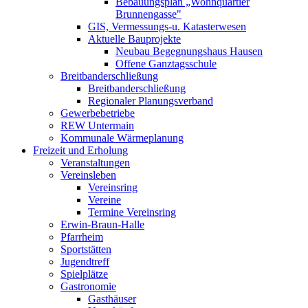
Bebauungsplan „Wohnquartier
Brunnengasse"
GIS, Vermessungs-u. Katasterwesen
Aktuelle Bauprojekte
Neubau Begegnungshaus Hausen
Offene Ganztagsschule
Breitbanderschließung
Breitbanderschließung
Regionaler Planungsverband
Gewerbebetriebe
REW Untermain
Kommunale Wärmeplanung
Freizeit und Erholung
Veranstaltungen
Vereinsleben
Vereinsring
Vereine
Termine Vereinsring
Erwin-Braun-Halle
Pfarrheim
Sportstätten
Jugendtreff
Spielplätze
Gastronomie
Gasthäuser