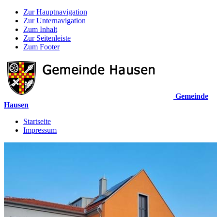
Zur Hauptnavigation
Zur Unternavigation
Zum Inhalt
Zur Seitenleiste
Zum Footer
Gemeinde
Hausen
Startseite
Impressum